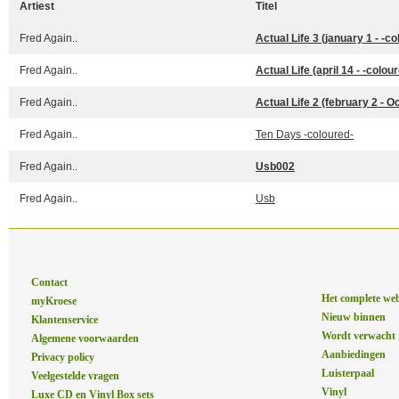
Artiest
Titel
Fred Again..
Actual Life 3 (january 1 - -c
Fred Again..
Actual Life (april 14 - -colou
Fred Again..
Actual Life 2 (february 2 - 
Fred Again..
Ten Days -coloured-
Fred Again..
Usb002
Fred Again..
Usb
Contact
Het complete we
myKroese
Nieuw binnen
Klantenservice
Wordt verwacht
Algemene voorwaarden
Aanbiedingen
Privacy policy
Luisterpaal
Veelgestelde vragen
Vinyl
Luxe CD en Vinyl Box sets