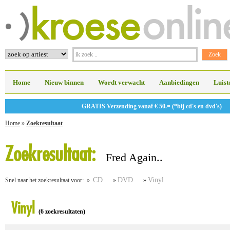
Home
Nieuw binnen
Wordt verwacht
Aanbiedingen
Luist
GRATIS Verzending vanaf € 50.= (*bij cd's en dvd's)
Home
»
Zoekresultaat
Zoekresultaat:
Fred Again..
CD
DVD
Vinyl
Snel naar het zoekresultaat voor: »
»
»
Vinyl
(6 zoekresultaten)