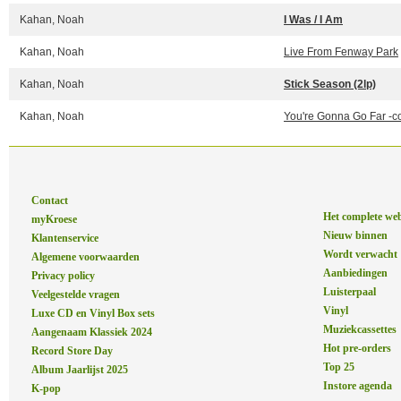
Kahan, Noah
I Was / I Am
Kahan, Noah
Live From Fenway Park
Kahan, Noah
Stick Season (2lp)
Kahan, Noah
You're Gonna Go Far -c
Contact
Het complete we
myKroese
Nieuw binnen
Klantenservice
Wordt verwacht
Algemene voorwaarden
Aanbiedingen
Privacy policy
Luisterpaal
Veelgestelde vragen
Vinyl
Luxe CD en Vinyl Box sets
Muziekcassettes
Aangenaam Klassiek 2024
Hot pre-orders
Record Store Day
Top 25
Album Jaarlijst 2025
Instore agenda
K-pop