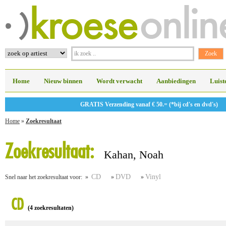
Home
Nieuw binnen
Wordt verwacht
Aanbiedingen
Luist
GRATIS Verzending vanaf € 50.= (*bij cd's en dvd's)
Home
»
Zoekresultaat
Zoekresultaat:
Kahan, Noah
CD
DVD
Vinyl
Snel naar het zoekresultaat voor: »
»
»
CD
(4 zoekresultaten)