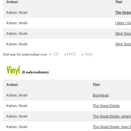
Artiest
Titel
Kahan, Noah
The Great
Kahan, Noah
I Was / I 
Kahan, Noah
Stick Sea
Kahan, Noah
Stick Sea
CD
DVD
Vinyl
Snel naar het zoekresultaat voor: »
»
»
Vinyl
(8 zoekresultaten)
Artiest
Titel
Kahan, Noah
Busyhead
Kahan, Noah
The Great Divide
Kahan, Noah
The Great Divide -ameri
Kahan, Noah
The Great Divide -beer 