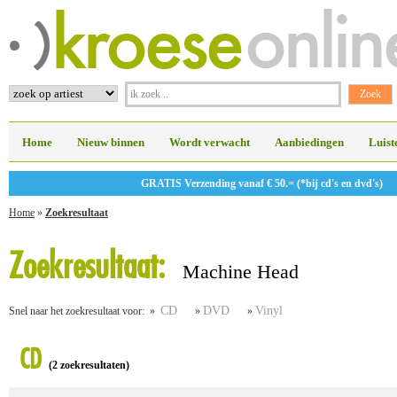
Home
Nieuw binnen
Wordt verwacht
Aanbiedingen
Luist
GRATIS Verzending vanaf € 50.= (*bij cd's en dvd's)
Home
»
Zoekresultaat
Zoekresultaat:
Machine Head
CD
DVD
Vinyl
Snel naar het zoekresultaat voor: »
»
»
CD
(2 zoekresultaten)