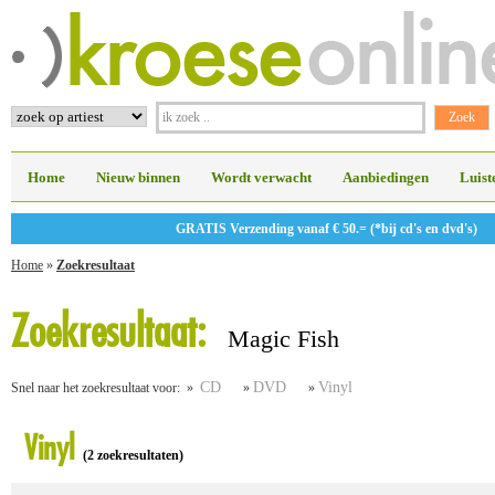
Home
Nieuw binnen
Wordt verwacht
Aanbiedingen
Luist
GRATIS Verzending vanaf € 50.= (*bij cd's en dvd's)
Home
»
Zoekresultaat
Zoekresultaat:
Magic Fish
CD
DVD
Vinyl
Snel naar het zoekresultaat voor: »
»
»
Vinyl
(2 zoekresultaten)