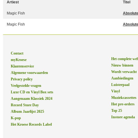
Artiest
Titel
Magic Fish
Absolute
Magic Fish
Absolute
Contact
Het complete we
myKroese
Nieuw binnen
Klantenservice
Wordt verwacht
Algemene voorwaarden
Aanbiedingen
Privacy policy
Luisterpaal
Veelgestelde vragen
Vinyl
Luxe CD en Vinyl Box sets
Muziekcassettes
Aangenaam Klassiek 2024
Hot pre-orders
Record Store Day
Top 25
Album Jaarlijst 2025
Instore agenda
K-pop
Het Kroese Records Label