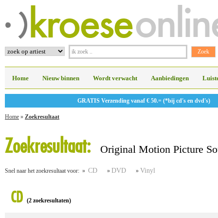
Home
Nieuw binnen
Wordt verwacht
Aanbiedingen
Luist
GRATIS Verzending vanaf € 50.= (*bij cd's en dvd's)
Home
»
Zoekresultaat
Zoekresultaat:
Original Motion Picture S
CD
DVD
Vinyl
Snel naar het zoekresultaat voor: »
»
»
CD
(2 zoekresultaten)