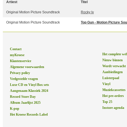
Artiest
Titel
Original Motion Picture Soundtrack
Rocky Iv
Original Motion Picture Soundtrack
Top Gun - Motion Picture So
Contact
Het complete we
myKroese
Nieuw binnen
Klantenservice
Wordt verwacht
Algemene voorwaarden
Aanbiedingen
Privacy policy
Luisterpaal
Veelgestelde vragen
Vinyl
Luxe CD en Vinyl Box sets
Muziekcassettes
Aangenaam Klassiek 2024
Hot pre-orders
Record Store Day
Top 25
Album Jaarlijst 2025
Instore agenda
K-pop
Het Kroese Records Label