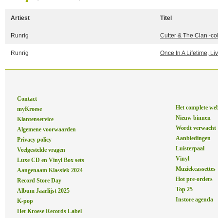
Artiest
Titel
Runrig
Cutter & The Clan -co
Runrig
Once In A Lifetime, Li
Contact
Het complete we
myKroese
Nieuw binnen
Klantenservice
Wordt verwacht
Algemene voorwaarden
Aanbiedingen
Privacy policy
Luisterpaal
Veelgestelde vragen
Vinyl
Luxe CD en Vinyl Box sets
Muziekcassettes
Aangenaam Klassiek 2024
Hot pre-orders
Record Store Day
Top 25
Album Jaarlijst 2025
Instore agenda
K-pop
Het Kroese Records Label