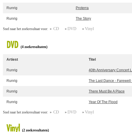
Runrig
Proterra
Runrig
The Story
CD
DVD
Vinyl
Snel naar het zoekresultaat voor: »
»
»
DVD
(4 zoekresultaten)
Artiest
Titel
Runrig
40th Anniversary Concert L
Runrig
The Last Dance - Farewell
Runrig
There Must Be A Place
Runrig
Year Of The Flood
CD
DVD
Vinyl
Snel naar het zoekresultaat voor: »
»
»
Vinyl
(2 zoekresultaten)