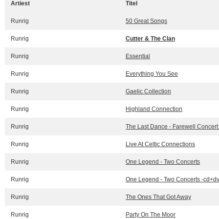
Artiest
Titel
Runrig
50 Great Songs
Runrig
Cutter & The Clan
Runrig
Essential
Runrig
Everything You See
Runrig
Gaelic Collection
Runrig
Highland Connection
Runrig
The Last Dance - Farewell Concert (l
Runrig
Live At Celtic Connections
Runrig
One Legend - Two Concerts
Runrig
One Legend - Two Concerts -cd+d
Runrig
The Ones That Got Away
Runrig
Party On The Moor