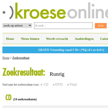
Home
Nieuw binnen
Wordt verwacht
Aanbiedingen
Luist
GRATIS Verzending vanaf € 50.= (*bij cd's en dvd's)
Home
»
Zoekresultaat
Zoekresultaat:
Runrig
CD
DVD
Vinyl
Snel naar het zoekresultaat voor: »
»
»
CD
(14 zoekresultaten)