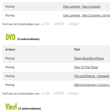
Runrig
One Legend - Two Concerts
Runrig
One Legend - Two Concerts -cd+d
CD
DVD
Vinyl
Snel naar het zoekresultaat voor: »
»
»
DVD
(4 zoekresultaten)
Artiest
Titel
Runrig
There Must Be A Place
Runrig
Year Of The Flood
Runrig
The Last Dance - Farewell
Runrig
40th Anniversary Concert L
CD
DVD
Vinyl
Snel naar het zoekresultaat voor: »
»
»
Vinyl
(2 zoekresultaten)