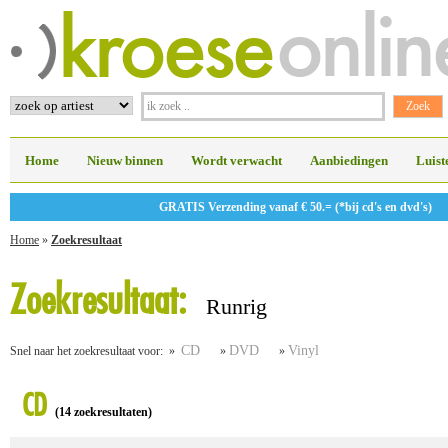
Home
Nieuw binnen
Wordt verwacht
Aanbiedingen
Luist
GRATIS Verzending vanaf € 50.= (*bij cd's en dvd's)
Home
»
Zoekresultaat
Zoekresultaat:
Runrig
CD
DVD
Vinyl
Snel naar het zoekresultaat voor: »
»
»
CD
(14 zoekresultaten)