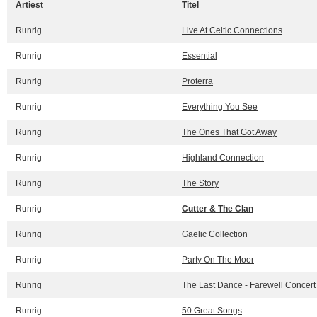
Artiest
Titel
Runrig
Live At Celtic Connections
Runrig
Essential
Runrig
Proterra
Runrig
Everything You See
Runrig
The Ones That Got Away
Runrig
Highland Connection
Runrig
The Story
Runrig
Cutter & The Clan
Runrig
Gaelic Collection
Runrig
Party On The Moor
Runrig
The Last Dance - Farewell Concert (l
Runrig
50 Great Songs