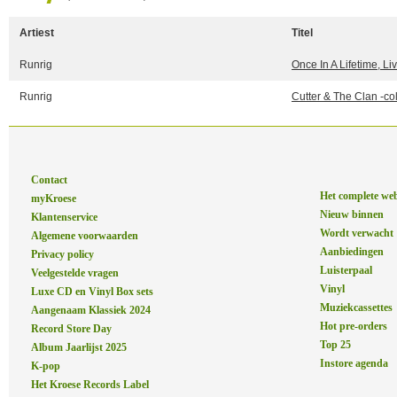
Artiest
Titel
Runrig
Once In A Lifetime, Li
Runrig
Cutter & The Clan -co
Contact
Het complete we
myKroese
Nieuw binnen
Klantenservice
Wordt verwacht
Algemene voorwaarden
Aanbiedingen
Privacy policy
Luisterpaal
Veelgestelde vragen
Vinyl
Luxe CD en Vinyl Box sets
Muziekcassettes
Aangenaam Klassiek 2024
Hot pre-orders
Record Store Day
Top 25
Album Jaarlijst 2025
Instore agenda
K-pop
Het Kroese Records Label