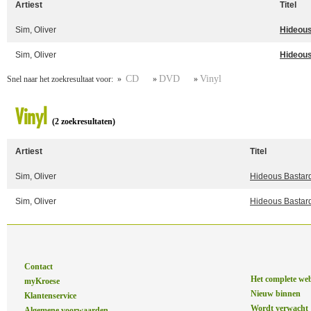
Artiest
Titel
Sim, Oliver
Hideous
Sim, Oliver
Hideous
CD
DVD
Vinyl
Snel naar het zoekresultaat voor: »
»
»
Vinyl
(2 zoekresultaten)
Artiest
Titel
Sim, Oliver
Hideous Bastar
Sim, Oliver
Hideous Bastard
Contact
Het complete we
myKroese
Nieuw binnen
Klantenservice
Wordt verwacht
Algemene voorwaarden