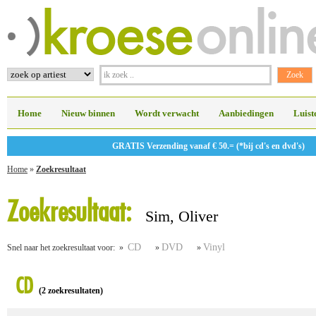
Home
Nieuw binnen
Wordt verwacht
Aanbiedingen
Luist
GRATIS Verzending vanaf € 50.= (*bij cd's en dvd's)
Home
»
Zoekresultaat
Zoekresultaat:
Sim, Oliver
CD
DVD
Vinyl
Snel naar het zoekresultaat voor: »
»
»
CD
(2 zoekresultaten)