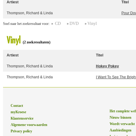
Artiest
Titel
Thompson, Richard & Linda
Pour Dow
CD
DVD
Vinyl
Snel naar het zoekresultaat voor: »
»
»
Vinyl
(2 zoekresultaten)
Artiest
Titel
Thompson, Richard & Linda
Hokey Pokey
Thompson, Richard & Linda
I Want To See The Bright
Contact
Het complete we
myKroese
Nieuw binnen
Klantenservice
Wordt verwacht
Algemene voorwaarden
Aanbiedingen
Privacy policy