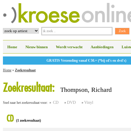
Home
Nieuw binnen
Wordt verwacht
Aanbiedingen
Luist
GRATIS Verzending vanaf € 50.= (*bij cd's en dvd's)
Home
»
Zoekresultaat
Zoekresultaat:
Thompson, Richard
CD
DVD
Vinyl
Snel naar het zoekresultaat voor: »
»
»
CD
(1 zoekresultaat)