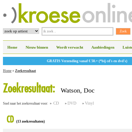
Home
Nieuw binnen
Wordt verwacht
Aanbiedingen
Luist
GRATIS Verzending vanaf € 50.= (*bij cd's en dvd's)
Home
»
Zoekresultaat
Zoekresultaat:
Watson, Doc
CD
DVD
Vinyl
Snel naar het zoekresultaat voor: »
»
»
CD
(13 zoekresultaten)