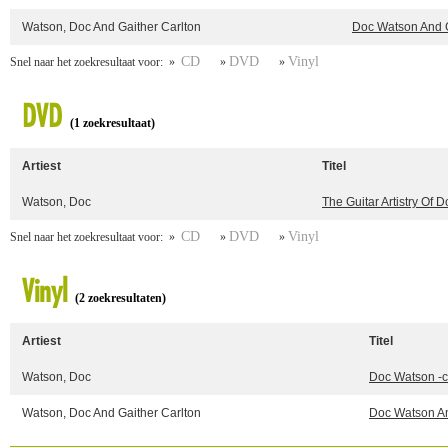
Watson, Doc And Gaither Carlton
Doc Watson And G
CD
DVD
Vinyl
Snel naar het zoekresultaat voor: »
»
»
DVD
(1 zoekresultaat)
Artiest
Titel
Watson, Doc
The Guitar Artistry Of 
CD
DVD
Vinyl
Snel naar het zoekresultaat voor: »
»
»
Vinyl
(2 zoekresultaten)
Artiest
Titel
Watson, Doc
Doc Watson -c
Watson, Doc And Gaither Carlton
Doc Watson An