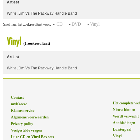
Artiest
White, Jim Vs The Packway Handle Band
CD
DVD
Vinyl
Snel naar het zoekresultaat voor: »
»
»
Vinyl
(1 zoekresultaat)
Artiest
White, Jim Vs The Packway Handle Band
Contact
Het complete we
myKroese
Nieuw binnen
Klantenservice
Wordt verwacht
Algemene voorwaarden
Aanbiedingen
Privacy policy
Luisterpaal
Veelgestelde vragen
Vinyl
Luxe CD en Vinyl Box sets