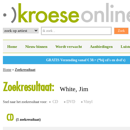
Home
Nieuw binnen
Wordt verwacht
Aanbiedingen
Luist
GRATIS Verzending vanaf € 50.= (*bij cd's en dvd's)
Home
»
Zoekresultaat
Zoekresultaat:
White, Jim
CD
DVD
Vinyl
Snel naar het zoekresultaat voor: »
»
»
CD
(1 zoekresultaat)