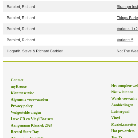
Barbieri, Richard
Stranger Ins
Barbieri, Richard
Things Buri
Barbieri, Richard
Variants 1+2
Barbieri, Richard
Variants 5
Hogarth, Steve & Richard Barbieri
Not The We
Contact
Het complete we
myKroese
Nieuw binnen
Klantenservice
Wordt verwacht
Algemene voorwaarden
Aanbiedingen
Privacy policy
Luisterpaal
Veelgestelde vragen
Vinyl
Luxe CD en Vinyl Box sets
Muziekcassettes
Aangenaam Klassiek 2024
Hot pre-orders
Record Store Day
Top 25