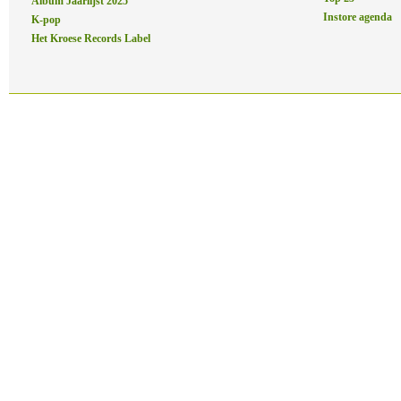
Album Jaarlijst 2025
Instore agenda
K-pop
Het Kroese Records Label