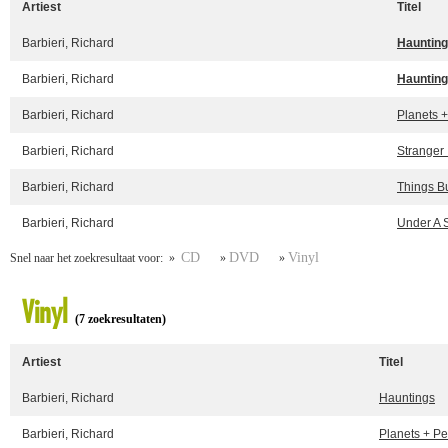
Artiest
Titel
Barbieri, Richard
Hauntin
Barbieri, Richard
Haunting
Barbieri, Richard
Planets 
Barbieri, Richard
Stranger 
Barbieri, Richard
Things B
Barbieri, Richard
Under A 
CD
DVD
Vinyl
Snel naar het zoekresultaat voor: »
»
»
Vinyl
(7 zoekresultaten)
Artiest
Titel
Barbieri, Richard
Hauntings
Barbieri, Richard
Planets + P