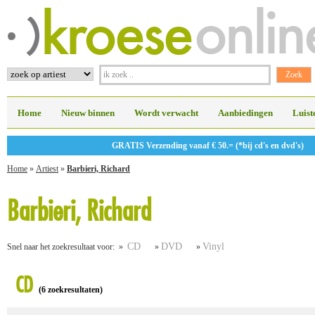
Home
Nieuw binnen
Wordt verwacht
Aanbiedingen
Luist
GRATIS Verzending vanaf € 50.= (*bij cd's en dvd's)
Home
»
Artiest
»
Barbieri, Richard
Barbieri, Richard
CD
DVD
Vinyl
Snel naar het zoekresultaat voor: »
»
»
CD
(6 zoekresultaten)