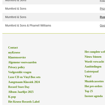
Mumford & Sons
Priz
Mumford & Sons
Priz
Mumford & Sons
Ru
Mumford & Sons & Pharrell Williams
Goo
Contact
Het complete we
myKroese
Nieuw binnen
Klantenservice
Wordt verwacht
Algemene voorwaarden
Aanbiedingen
Privacy policy
Luisterpaal
Veelgestelde vragen
Vinyl
Luxe CD en Vinyl Box sets
Muziekcassettes
Aangenaam Klassiek 2024
Hot pre-orders
Record Store Day
Top 25
Album Jaarlijst 2025
Instore agenda
K-pop
Het Kroese Records Label