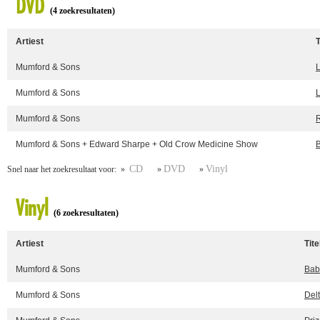
DVD
(4 zoekresultaten)
Artiest
T
Mumford & Sons
L
Mumford & Sons
L
Mumford & Sons
Mumford & Sons + Edward Sharpe + Old Crow Medicine Show
B
CD
DVD
Vinyl
Snel naar het zoekresultaat voor: »
»
»
Vinyl
(6 zoekresultaten)
Artiest
Tite
Mumford & Sons
Bab
Mumford & Sons
Delt