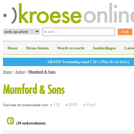
Home
Nieuw binnen
Wordt verwacht
Aanbiedingen
Luist
GRATIS Verzending vanaf € 50.= (*bij cd's en dvd's)
Home
»
Artiest
»
Mumford & Sons
Mumford & Sons
CD
DVD
Vinyl
Snel naar het zoekresultaat voor: »
»
»
CD
(10 zoekresultaten)