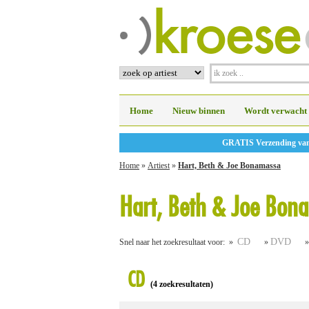
Home
Nieuw binnen
Wordt verwacht
GRATIS Verzending vanaf
Home
»
Artiest
»
Hart, Beth & Joe Bonamassa
Hart, Beth & Joe Bon
CD
DVD
Snel naar het zoekresultaat voor: »
»
CD
(4 zoekresultaten)