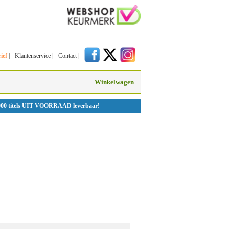
ief
|
Klantenservice
|
Contact
|
Winkelwagen
000 titels UIT VOORRAAD leverbaar!