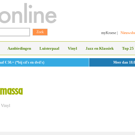
myKroese
|
Nieuwsbr
Aanbiedingen
Luisterpaal
Vinyl
Jazz en Klassiek
Top 25
 € 50.= (*bij cd's en dvd's)
Meer dan 18.
amassa
Vinyl
»