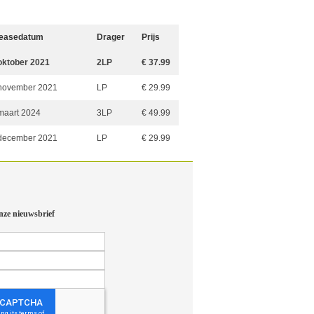
easedatum
Drager
Prijs
oktober 2021
2LP
€ 37.99
november 2021
LP
€ 29.99
maart 2024
3LP
€ 49.99
december 2021
LP
€ 29.99
nze nieuwsbrief