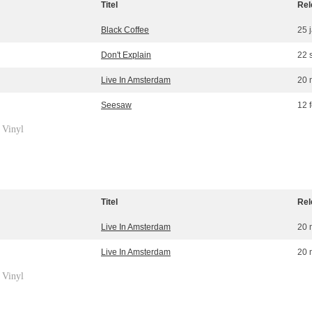
Titel
Rel
Black Coffee
25 
Don't Explain
22 
Live In Amsterdam
20 
Seesaw
12 
Vinyl
»
Titel
Rel
Live In Amsterdam
20 
Live In Amsterdam
20 
Vinyl
»