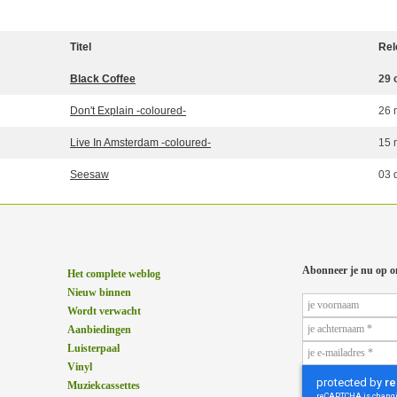
Titel
Rel
Black Coffee
29 
Don't Explain -coloured-
26 
Live In Amsterdam -coloured-
15 
Seesaw
03 
Abonneer je nu op o
Het complete weblog
Nieuw binnen
Wordt verwacht
Aanbiedingen
Luisterpaal
Vinyl
Muziekcassettes