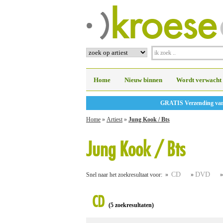
Home
Nieuw binnen
Wordt verwacht
GRATIS Verzending vanaf
Home
»
Artiest
»
Jung Kook / Bts
Jung Kook / Bts
CD
DVD
Snel naar het zoekresultaat voor: »
»
CD
(5 zoekresultaten)