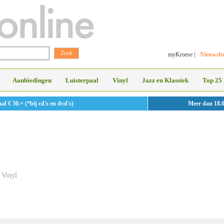
myKroese
|
Nieuwsbr
Aanbiedingen
Luisterpaal
Vinyl
Jazz en Klassiek
Top 25
 € 50.= (*bij cd's en dvd's)
Meer dan 18.
Vinyl
»