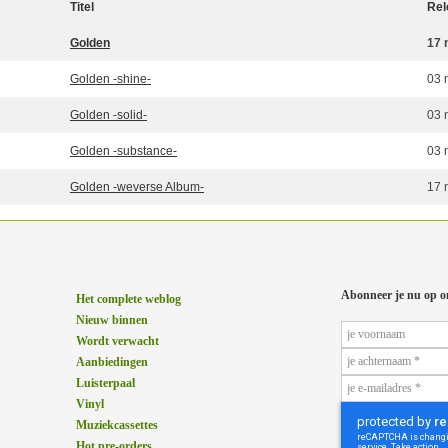
Titel
Rel
Golden
17 
Golden -shine-
03 
Golden -solid-
03 
Golden -substance-
03 
Golden -weverse Album-
17 
Abonneer je nu op o
Het complete weblog
Nieuw binnen
Wordt verwacht
Aanbiedingen
Luisterpaal
Vinyl
Muziekcassettes
Hot pre-orders