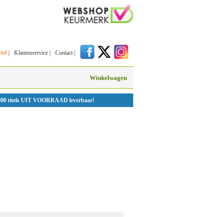
ief
|
Klantenservice
|
Contact
|
Winkelwagen
000 titels UIT VOORRAAD leverbaar!