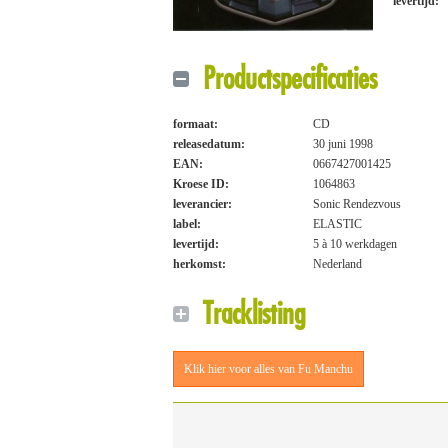
levertijd:
Productspecificaties
formaat:
CD
releasedatum:
30 juni 1998
EAN:
0667427001425
Kroese ID:
1064863
leverancier:
Sonic Rendezvous
label:
ELASTIC
levertijd:
5 à 10 werkdagen
herkomst:
Nederland
Tracklisting
Klik hier voor alles van Fu Manchu