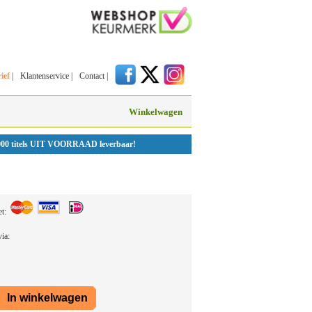
ief
|
Klantenservice
|
Contact
|
Winkelwagen
000 titels UIT VOORRAAD leverbaar!
et:
 via: