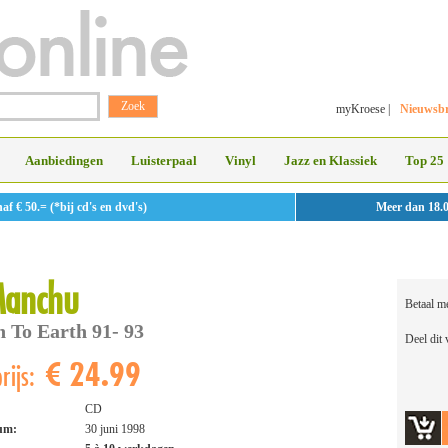
myKroese
|
Nieuwsbr
Aanbiedingen
Luisterpaal
Vinyl
Jazz en Klassiek
Top 25
 € 50.= (*bij cd's en dvd's)
Meer dan 18.
Manchu
Betaal m
 To Earth 91- 93
Deel dit
€ 24.99
rijs:
CD
tum:
30 juni 1998