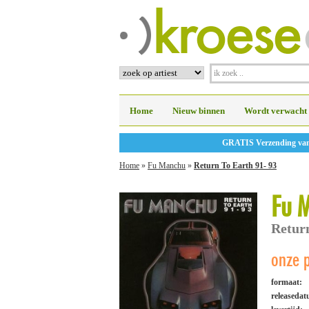
Home
Nieuw binnen
Wordt verwacht
GRATIS Verzending vanaf
Home
»
Fu Manchu
»
Return To Earth 91- 93
Fu 
Return
onze p
formaat:
releaseda