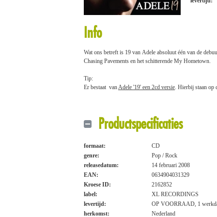
levertijd:
Info
Wat ons betreft is 19 van Adele absoluut één van de debuut
Chasing Pavements en het schitterende My Hometown.
Tip:
Er bestaat van
Adele '19' een 2cd versie
. Hierbij staan o
Productspecificaties
formaat:
CD
genre:
Pop / Rock
releasedatum:
14 februari 2008
EAN:
0634904031329
Kroese ID:
2162852
label:
XL RECORDINGS
levertijd:
OP VOORRAAD, 1 werkd
herkomst:
Nederland