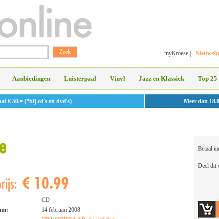
myKroese
|
Nieuwsbr
Aanbiedingen
Luisterpaal
Vinyl
Jazz en Klassiek
Top 25
 € 50.= (*bij cd's en dvd's)
Meer dan 18.
e
Betaal m
Deel dit
€ 10.99
rijs:
CD
tum:
14 februari 2008