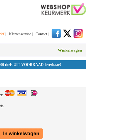
ief
|
Klantenservice
|
Contact
|
Winkelwagen
000 titels UIT VOORRAAD leverbaar!
et:
 via: