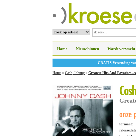
Home
Nieuw binnen
Wordt verwacht
GRATIS Verzending vanaf
Home
»
Cash, Johnny
»
Greatest Hits And Favorites -c
Cash
Greate
onze p
formaat:
releaseda