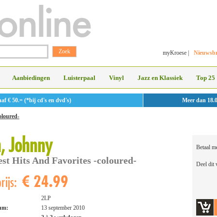
myKroese
|
Nieuwsbr
Aanbiedingen
Luisterpaal
Vinyl
Jazz en Klassiek
Top 25
 € 50.= (*bij cd's en dvd's)
Meer dan 18.
oloured-
, Johnny
Betaal m
st Hits And Favorites -coloured-
Deel dit
€ 24.99
rijs:
2LP
tum:
13 september 2010