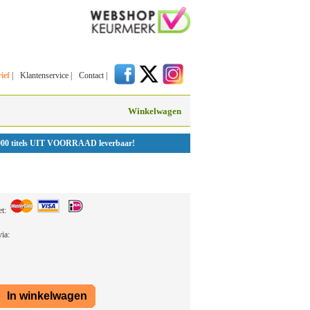
ief
|
Klantenservice
|
Contact
|
Winkelwagen
000 titels UIT VOORRAAD leverbaar!
et:
 via: