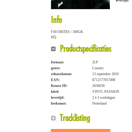
levertijd:
Info
FAVORITES / 180GR.
HQ
Productspecificaties
formaat:
2LP
genre:
Country
releasedatum:
13 september 2010
EAN:
8712177057498
Kroese ID:
2656039
label:
VINYL PASSION
levertijd:
2 à 3 werkdagen
herkomst:
Nederland
Tracklisting