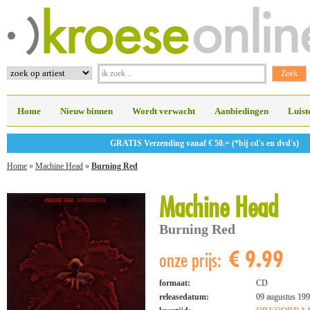
Home
Nieuw binnen
Wordt verwacht
Aanbiedingen
Luist
GRATIS Verzending vanaf € 50.= (*bij cd's en dvd's)
Home
»
Machine Head
»
Burning Red
Machine Head
Burning Red
€ 9.99
onze prijs:
formaat:
CD
releasedatum:
09 augustus 19