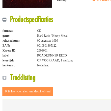
levertijd:
OP VOORRAAD
Productspecificaties
formaat:
CD
genre:
Hard Rock / Heavy Metal
releasedatum:
09 augustus 1999
EAN:
0016861865122
Kroese ID:
2908661
label:
ROADRUNNER RECO
levertijd:
OP VOORRAAD, 1 werkdag
herkomst:
Nederland
Tracklisting
Klik hier voor alles van Machine Head