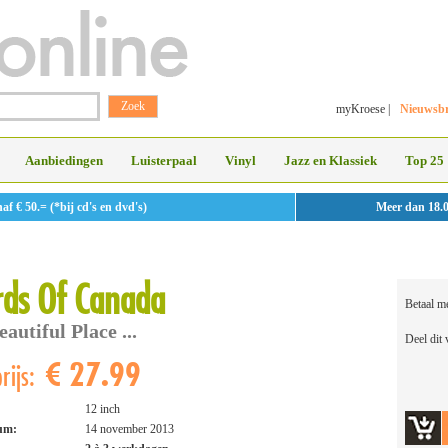
myKroese
|
Nieuwsbr
Aanbiedingen
Luisterpaal
Vinyl
Jazz en Klassiek
Top 25
 € 50.= (*bij cd's en dvd's)
Meer dan 18.
ds Of Canada
Betaal m
eautiful Place ...
Deel dit
€ 27.99
rijs:
12 inch
tum:
14 november 2013