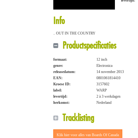
levertijd:
Info
.. OUT IN THE COUNTRY
Productspecificaties
formaat:
12 inch
genre:
Electronica
releasedatum:
14 november 2013
EAN:
0801061814410
Kroese ID:
3157602
label:
WARP
levertijd:
2 à 3 werkdagen
herkomst:
Nederland
Tracklisting
Klik hier voor alles van Boards Of Canada