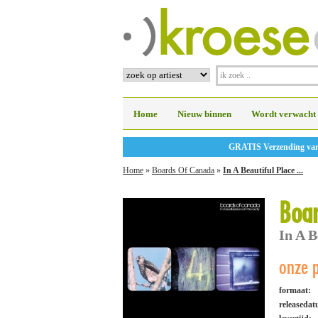
Home
Nieuw binnen
Wordt verwacht
GRATIS Verzending vanaf
Home
»
Boards Of Canada
»
In A Beautiful Place ...
Boar
In A B
onze p
formaat:
releaseda