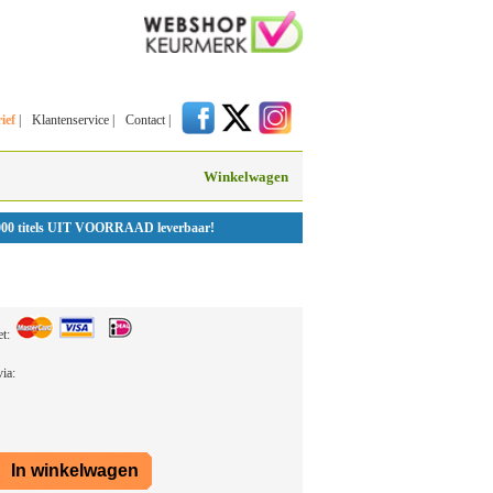
ief
|
Klantenservice
|
Contact
|
Winkelwagen
000 titels UIT VOORRAAD leverbaar!
et:
 via: