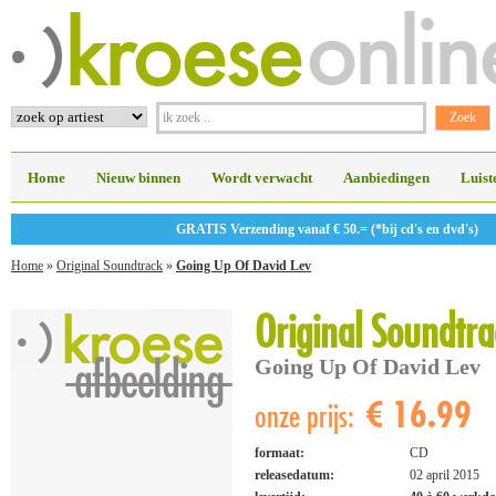
Home
Nieuw binnen
Wordt verwacht
Aanbiedingen
Luist
GRATIS Verzending vanaf € 50.= (*bij cd's en dvd's)
Home
»
Original Soundtrack
»
Going Up Of David Lev
Original Soundtra
Going Up Of David Lev
€ 16.99
onze prijs:
formaat:
CD
releasedatum:
02 april 2015