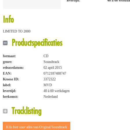
levertijd:
40 à 60 werkd
Info
LIMITED TO 2000
Productspecificaties
formaat:
CD
genre:
Soundtrack
releasedatum:
02 april 2015
EAN:
0712187488747
Kroese ID:
3372322
label:
MVD
levertijd:
40 à 60 werkdagen
herkomst:
Nederland
Tracklisting
Klik hier voor alles van Original Soundtrack