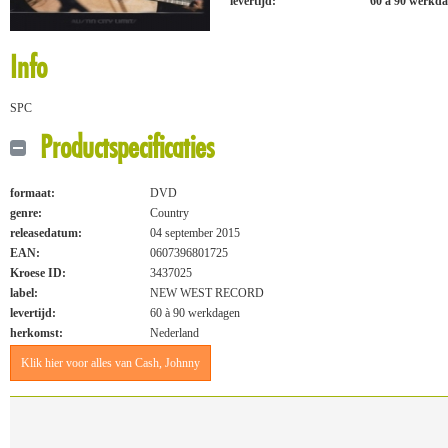
levertijd:
60 à 90 werkd
Info
SPC
Productspecificaties
formaat:
DVD
genre:
Country
releasedatum:
04 september 2015
EAN:
0607396801725
Kroese ID:
3437025
label:
NEW WEST RECORD
levertijd:
60 à 90 werkdagen
herkomst:
Nederland
Klik hier voor alles van Cash, Johnny