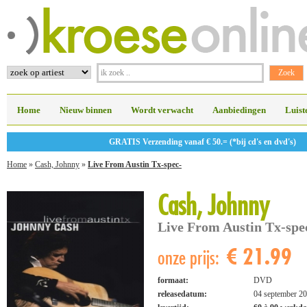
Home
Nieuw binnen
Wordt verwacht
Aanbiedingen
Luist
GRATIS Verzending vanaf € 50.= (*bij cd's en dvd's)
Home
»
Cash, Johnny
»
Live From Austin Tx-spec-
Cash, Johnny
Live From Austin Tx-spe
€ 21.99
onze prijs:
formaat:
DVD
releasedatum:
04 september 2