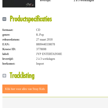
levertijd:
2 à 3 werkdagen
Productspecificaties
formaat:
CD
genre:
K-Pop
releasedatum:
27 maart 2018
EAN:
8809440338078
Kroese ID:
3778698
label:
JYP ENTERTAINME
levertijd:
2 à 3 werkdagen
herkomst:
Import
Tracklisting
Klik hier voor alles van Stray Kids