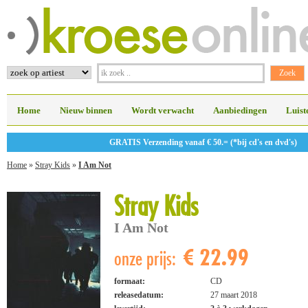
Home
Nieuw binnen
Wordt verwacht
Aanbiedingen
Luist
GRATIS Verzending vanaf € 50.= (*bij cd's en dvd's)
Home
»
Stray Kids
»
I Am Not
Stray Kids
I Am Not
€ 22.99
onze prijs:
formaat:
CD
releasedatum:
27 maart 2018