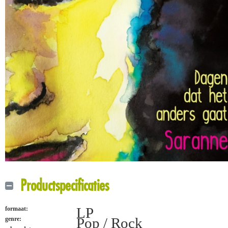
Productspecificaties
LP
formaat:
Pop / Rock
genre: