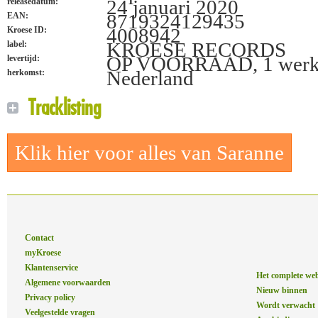
24 januari 2020
releasedatum:
8719324129435
EAN:
4008942
Kroese ID:
KROESE RECORDS
label:
OP VOORRAAD, 1 werk
levertijd:
Nederland
herkomst:
Tracklisting
Klik hier voor alles van Saranne
Contact
myKroese
Klantenservice
Het complete we
Algemene voorwaarden
Nieuw binnen
Privacy policy
Wordt verwacht
Veelgestelde vragen