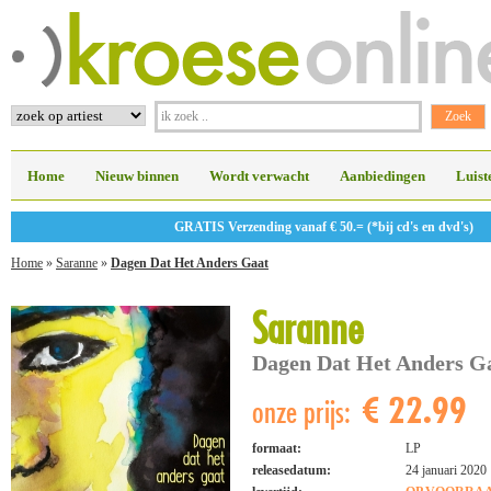
Home
Nieuw binnen
Wordt verwacht
Aanbiedingen
Luist
GRATIS Verzending vanaf € 50.= (*bij cd's en dvd's)
Home
»
Saranne
»
Dagen Dat Het Anders Gaat
Saranne
Dagen Dat Het Anders G
€ 22.99
onze prijs:
formaat:
LP
releasedatum:
24 januari 2020