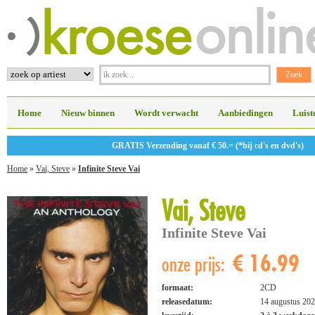
Home
Nieuw binnen
Wordt verwacht
Aanbiedingen
Luist
GRATIS Verzending vanaf € 50.= (*bij cd's en dvd's)
Home
»
Vai, Steve
»
Infinite Steve Vai
Vai, Steve
Infinite Steve Vai
€ 16.99
onze prijs:
formaat:
2CD
releasedatum:
14 augustus 20