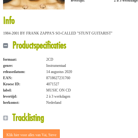
levertijd:
2 à 3 werkdag
Info
1984-2001 BY FRANK ZAPPA'S SO-CALLED "STUNT GUITARIST"
Productspecificaties
formaat:
2CD
genre:
Instrumentaal
releasedatum:
14 augustus 2020
EAN:
8718627231760
Kroese ID:
4071527
label:
MUSIC ON CD
levertijd:
2 à 3 werkdagen
herkomst:
Nederland
Tracklisting
Klik hier voor alles van Vai, Steve