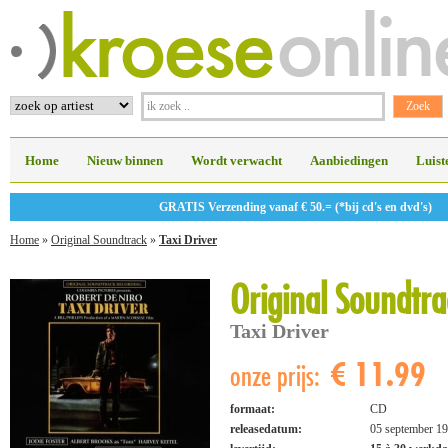
Home
Nieuw binnen
Wordt verwacht
Aanbiedingen
Luist
GRATIS Verzending vanaf € 50.= (*bij cd's en dvd's)
Home
»
Original Soundtrack
»
Taxi Driver
Original Soundtra
Taxi Driver
€ 11.99
onze prijs:
formaat:
CD
releasedatum:
05 september 1