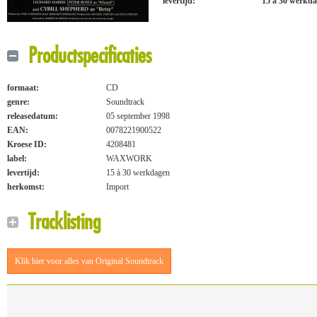
levertijd:
15 à 30 werkd
Productspecificaties
formaat:
CD
genre:
Soundtrack
releasedatum:
05 september 1998
EAN:
0078221900522
Kroese ID:
4208481
label:
WAXWORK
levertijd:
15 à 30 werkdagen
herkomst:
Import
Tracklisting
Klik hier voor alles van Original Soundtrack