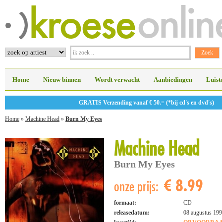
Home
Nieuw binnen
Wordt verwacht
Aanbiedingen
Luist
GRATIS Verzending vanaf € 50.= (*bij cd's en dvd's)
Home
»
Machine Head
»
Burn My Eyes
Machine Head
Burn My Eyes
€ 8.99
onze prijs:
formaat:
CD
releasedatum:
08 augustus 19