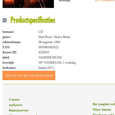
levertijd:
OP VOORRAAD
Productspecificaties
formaat:
CD
genre:
Hard Rock / Heavy Metal
releasedatum:
08 augustus 1994
EAN:
0016861901622
Kroese ID:
4259163
label:
WARNER MUSIC
levertijd:
OP VOORRAAD, 1 werkdag
herkomst:
Import (EU)
Klik hier voor alles van Machine Head
Contact
Het complete we
myKroese
Nieuw binnen
Klantenservice