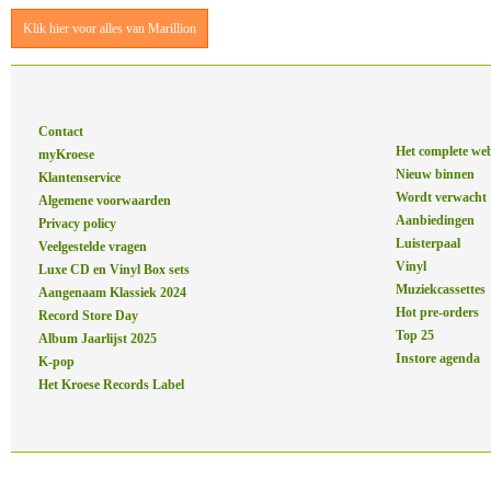
Klik hier voor alles van Marillion
Contact
Het complete we
myKroese
Nieuw binnen
Klantenservice
Wordt verwacht
Algemene voorwaarden
Aanbiedingen
Privacy policy
Luisterpaal
Veelgestelde vragen
Vinyl
Luxe CD en Vinyl Box sets
Muziekcassettes
Aangenaam Klassiek 2024
Hot pre-orders
Record Store Day
Top 25
Album Jaarlijst 2025
Instore agenda
K-pop
Het Kroese Records Label