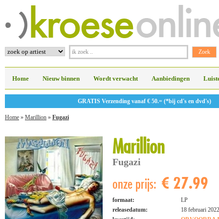
Home
Nieuw binnen
Wordt verwacht
Aanbiedingen
Luist
GRATIS Verzending vanaf € 50.= (*bij cd's en dvd's)
Home
»
Marillion
»
Fugazi
Marillion
Fugazi
€ 27.99
onze prijs:
formaat:
LP
releasedatum:
18 februari 202