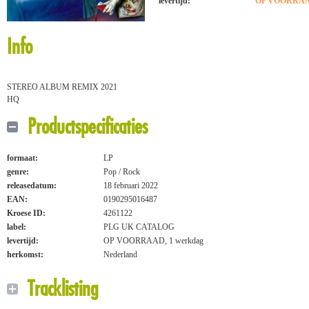
levertijd:
OP VOORRAAD
Info
STEREO ALBUM REMIX 2021
HQ
Productspecificaties
formaat:
LP
genre:
Pop / Rock
releasedatum:
18 februari 2022
EAN:
0190295016487
Kroese ID:
4261122
label:
PLG UK CATALOG
levertijd:
OP VOORRAAD, 1 werkdag
herkomst:
Nederland
Tracklisting