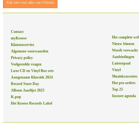
Klik hier voor alles van Orlinski
Contact
Het complete we
myKroese
Nieuw binnen
Klantenservice
Wordt verwacht
Algemene voorwaarden
Aanbiedingen
Privacy policy
Luisterpaal
Veelgestelde vragen
Vinyl
Luxe CD en Vinyl Box sets
Muziekcassettes
Aangenaam Klassiek 2024
Hot pre-orders
Record Store Day
Top 25
Album Jaarlijst 2025
Instore agenda
K-pop
Het Kroese Records Label