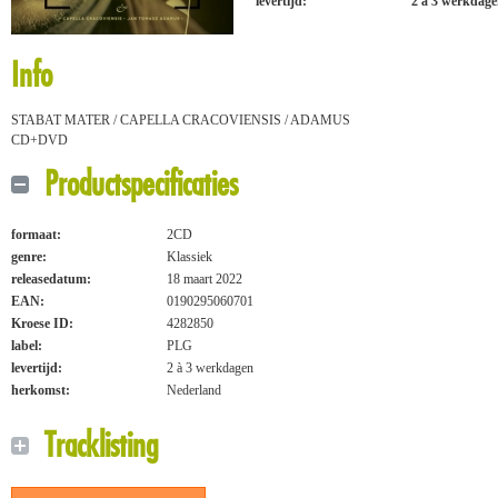
levertijd:
2 à 3 werkdag
Info
STABAT MATER / CAPELLA CRACOVIENSIS / ADAMUS
CD+DVD
Productspecificaties
formaat:
2CD
genre:
Klassiek
releasedatum:
18 maart 2022
EAN:
0190295060701
Kroese ID:
4282850
label:
PLG
levertijd:
2 à 3 werkdagen
herkomst:
Nederland
Tracklisting