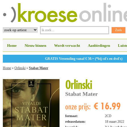
Home
Nieuw binnen
Wordt verwacht
Aanbiedingen
Luist
GRATIS Verzending vanaf € 50.= (*bij cd's en dvd's)
Home
»
Orlinski
»
Stabat Mater
Orlinski
Stabat Mater
€ 16.99
onze prijs:
formaat:
2CD
releasedatum:
18 maart 2022