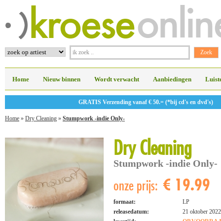
Home
Nieuw binnen
Wordt verwacht
Aanbiedingen
Luist
GRATIS Verzending vanaf € 50.= (*bij cd's en dvd's)
Home
»
Dry Cleaning
»
Stumpwork -indie Only-
Dry Cleaning
Stumpwork -indie Only-
€ 19.99
onze prijs:
formaat:
LP
releasedatum:
21 oktober 2022