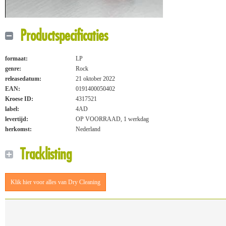
Productspecificaties
formaat:
LP
genre:
Rock
releasedatum:
21 oktober 2022
EAN:
0191400050402
Kroese ID:
4317521
label:
4AD
levertijd:
OP VOORRAAD, 1 werkdag
herkomst:
Nederland
Tracklisting
Klik hier voor alles van Dry Cleaning