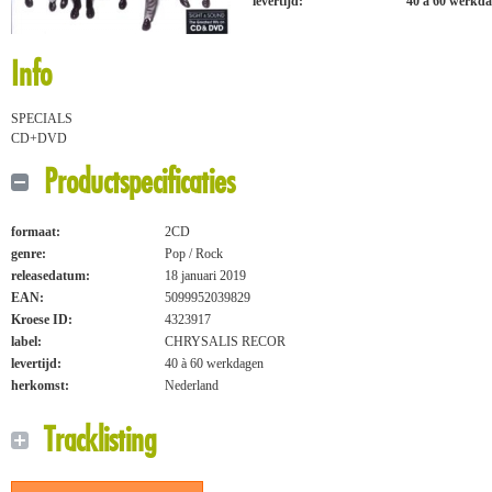
levertijd:
40 à 60 werkd
Info
SPECIALS
CD+DVD
Productspecificaties
formaat:
2CD
genre:
Pop / Rock
releasedatum:
18 januari 2019
EAN:
5099952039829
Kroese ID:
4323917
label:
CHRYSALIS RECOR
levertijd:
40 à 60 werkdagen
herkomst:
Nederland
Tracklisting