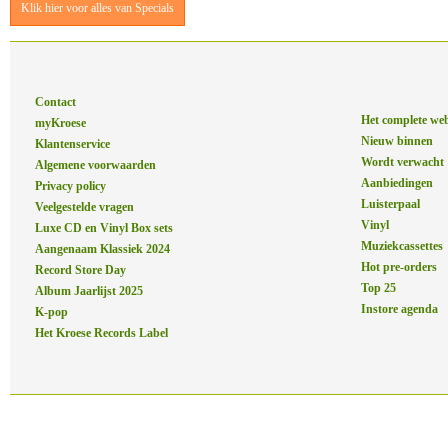
Klik hier voor alles van Specials
Contact
Het complete we
myKroese
Nieuw binnen
Klantenservice
Wordt verwacht
Algemene voorwaarden
Aanbiedingen
Privacy policy
Luisterpaal
Veelgestelde vragen
Vinyl
Luxe CD en Vinyl Box sets
Muziekcassettes
Aangenaam Klassiek 2024
Hot pre-orders
Record Store Day
Top 25
Album Jaarlijst 2025
Instore agenda
K-pop
Het Kroese Records Label