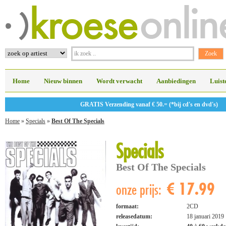
Home
Nieuw binnen
Wordt verwacht
Aanbiedingen
Luist
GRATIS Verzending vanaf € 50.= (*bij cd's en dvd's)
Home
»
Specials
»
Best Of The Specials
Specials
Best Of The Specials
€ 17.99
onze prijs:
formaat:
2CD
releasedatum:
18 januari 2019