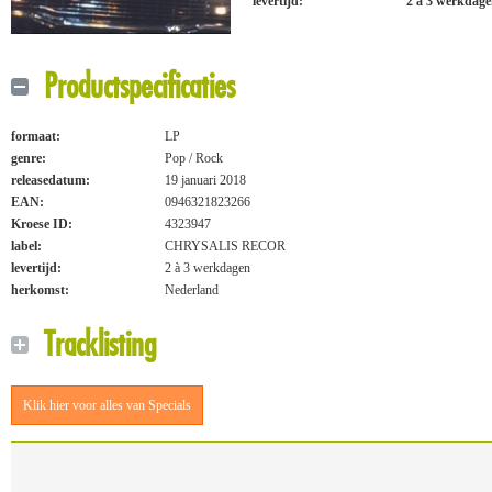
levertijd:
2 à 3 werkdag
Productspecificaties
formaat:
LP
genre:
Pop / Rock
releasedatum:
19 januari 2018
EAN:
0946321823266
Kroese ID:
4323947
label:
CHRYSALIS RECOR
levertijd:
2 à 3 werkdagen
herkomst:
Nederland
Tracklisting
Klik hier voor alles van Specials