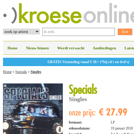
Home
Nieuw binnen
Wordt verwacht
Aanbiedingen
Luist
GRATIS Verzending vanaf € 50.= (*bij cd's en dvd's)
Home
»
Specials
»
Singles
Specials
Singles
€ 27.99
onze prijs:
formaat:
LP
releasedatum:
19 januari 2018