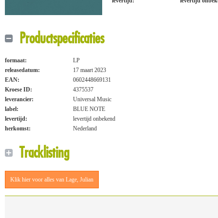
levertijd:
levertijd onbe
Productspecificaties
formaat:
LP
releasedatum:
17 maart 2023
EAN:
0602448669131
Kroese ID:
4375537
leverancier:
Universal Music
label:
BLUE NOTE
levertijd:
levertijd onbekend
herkomst:
Nederland
Tracklisting
Klik hier voor alles van Lage, Julian