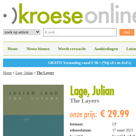
Home
Nieuw binnen
Wordt verwacht
Aanbiedingen
Luist
GRATIS Verzending vanaf € 50.= (*bij cd's en dvd's)
Home
»
Lage, Julian
»
The Layers
Lage, Julian
The Layers
€ 29.99
onze prijs:
formaat:
LP
releasedatum:
17 maart 2023