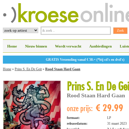
Home
Nieuw binnen
Wordt verwacht
Aanbiedingen
Luist
GRATIS Verzending vanaf € 50.= (*bij cd's en dvd's)
Home
»
Prins S. En De Geit
»
Rood Staan Hard Gaan
Prins S. En De Gei
Rood Staan Hard Gaan
€ 29.99
onze prijs:
formaat:
LP
releasedatum:
31 maart 2023