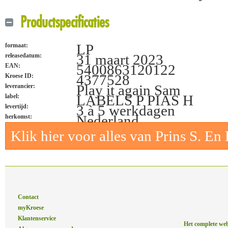
Productspecificaties
LP
formaat:
31 maart 2023
releasedatum:
5400863120122
EAN:
4377528
Kroese ID:
Play it again Sam
leverancier:
LABELS P PIAS H
label:
3 à 5 werkdagen
levertijd:
Nederland
herkomst:
Klik hier voor alles van Prins S. En
Contact
myKroese
Klantenservice
Het complete we