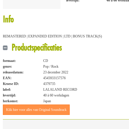
levertijd:
40 à 60 werkd
Info
REMASTERED | EXPANDED EDITION | LTD | BONUS TRACK(S)
Productspecificaties
formaat:
CD
genre:
Pop / Rock
releasedatum:
23 december 2022
EAN:
4545933157576
Kroese ID:
4379735
label:
LALALAND RECORD
levertijd:
40 à 60 werkdagen
herkomst:
Japan
Klik hier voor alles van Original Soundtrack