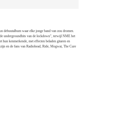
t hun debuutalbum waar elke jonge band van zou dromen.
an de undergroundhits van de lockdown", terwijl NME het
et hun kenmerkende, met effecten beladen gitaren en
ld zijn en de fans van Radiohead, Ride, Mogwai, The Cure