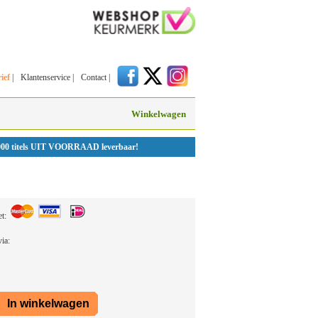
ief
|
Klantenservice
|
Contact
|
Winkelwagen
000 titels UIT VOORRAAD leverbaar!
et:
 via: