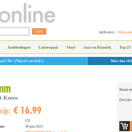
myKroese
|
Nieuwsbr
Aanbiedingen
Luisterpaal
Vinyl
Jazz en Klassiek
Top 25
 € 50.= (*bij cd's en dvd's)
Meer dan 18.
mm
Betaal m
't Know
Deel dit
€ 16.99
rijs:
CD
tum:
30 juni 2023