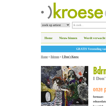
Home
Nieuw binnen
Wordt verwacht
GRATIS Verzending vanaf
Home
»
Bdrmm
»
I Don't Know
Bdr
I Don
onze p
formaat:
releaseda