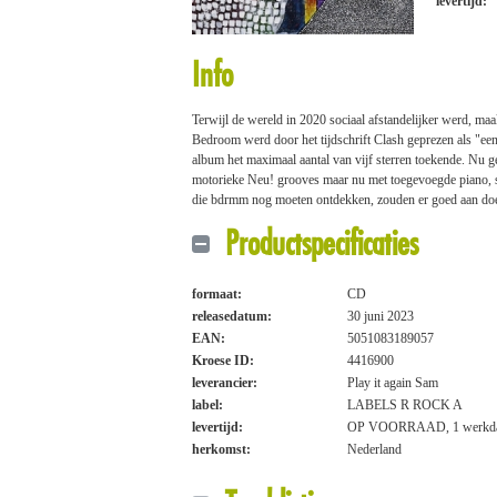
levertijd:
Info
Terwijl de wereld in 2020 sociaal afstandelijker werd, m
Bedroom werd door het tijdschrift Clash geprezen als "een
album het maximaal aantal van vijf sterren toekende. Nu 
motorieke Neu! grooves maar nu met toegevoegde piano, str
die bdrmm nog moeten ontdekken, zouden er goed aan do
Productspecificaties
formaat:
CD
releasedatum:
30 juni 2023
EAN:
5051083189057
Kroese ID:
4416900
leverancier:
Play it again Sam
label:
LABELS R ROCK A
levertijd:
OP VOORRAAD, 1 werkd
herkomst:
Nederland