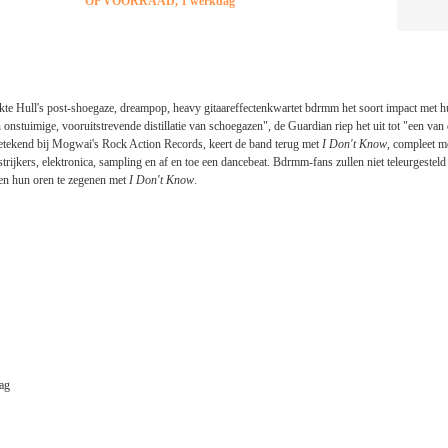
OP VOORRAAD, 1 werkdag
aakte Hull's post-shoegaze, dreampop, heavy gitaareffectenkwartet bdrmm het soort impact me
 onstuimige, vooruitstrevende distillatie van schoegazen", de Guardian riep het uit tot "een v
getekend bij Mogwai's Rock Action Records, keert de band terug met
I Don't Know
, compleet m
ijkers, elektronica, sampling en af ​​en toe een dancebeat. Bdrmm-fans zullen niet teleurgeste
en hun oren te zegenen met
I Don't Know
.
ag