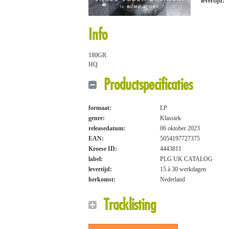
levertijd:
Info
180GR.
HQ
Productspecificaties
formaat:
LP
genre:
Klassiek
releasedatum:
06 oktober 2023
EAN:
5054197727375
Kroese ID:
4443811
label:
PLG UK CATALOG
levertijd:
15 à 30 werkdagen
herkomst:
Nederland
Tracklisting