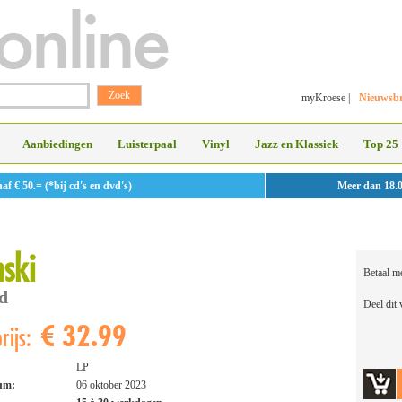
myKroese
|
Nieuwsbr
Aanbiedingen
Luisterpaal
Vinyl
Jazz en Klassiek
Top 25
 € 50.= (*bij cd's en dvd's)
Meer dan 18.
nski
Betaal m
d
Deel dit
€ 32.99
rijs:
LP
tum:
06 oktober 2023