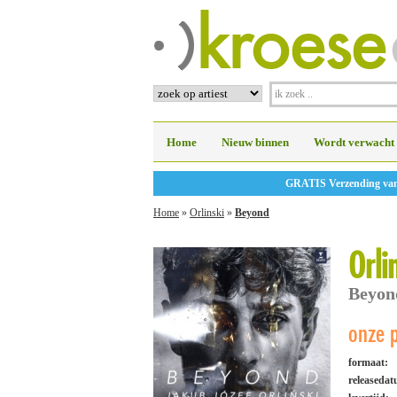
Home
Nieuw binnen
Wordt verwacht
GRATIS Verzending vanaf
Home
»
Orlinski
»
Beyond
Orli
Beyon
onze p
formaat:
releaseda