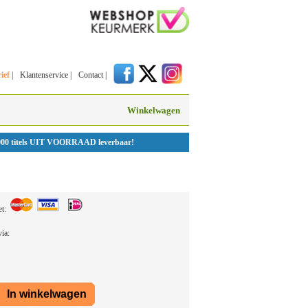
ief
|
Klantenservice
|
Contact
|
Winkelwagen
000 titels UIT VOORRAAD leverbaar!
et:
 via: