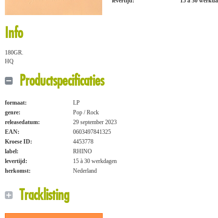
levertijd:
15 à 30 werkd
Info
180GR.
HQ
Productspecificaties
formaat:
LP
genre:
Pop / Rock
releasedatum:
29 september 2023
EAN:
0603497841325
Kroese ID:
4453778
label:
RHINO
levertijd:
15 à 30 werkdagen
herkomst:
Nederland
Tracklisting