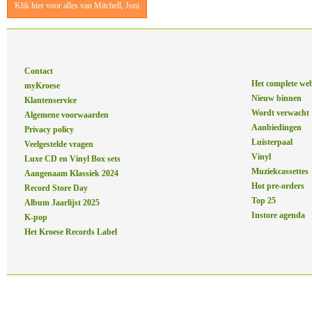
Klik hier voor alles van Mitchell, Joni
Contact
Het complete we
myKroese
Nieuw binnen
Klantenservice
Wordt verwacht
Algemene voorwaarden
Aanbiedingen
Privacy policy
Luisterpaal
Veelgestelde vragen
Vinyl
Luxe CD en Vinyl Box sets
Muziekcassettes
Aangenaam Klassiek 2024
Hot pre-orders
Record Store Day
Top 25
Album Jaarlijst 2025
Instore agenda
K-pop
Het Kroese Records Label