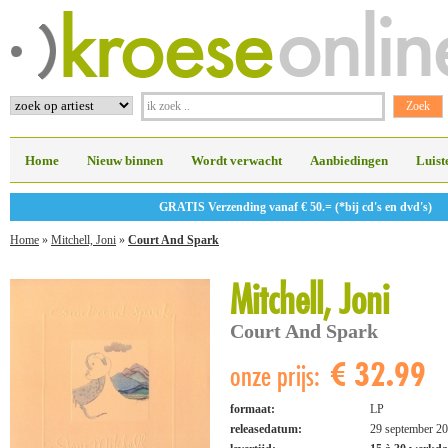
Home
Nieuw binnen
Wordt verwacht
Aanbiedingen
Luist
GRATIS Verzending vanaf € 50.= (*bij cd's en dvd's)
Home
»
Mitchell, Joni
»
Court And Spark
Mitchell, Joni
Court And Spark
€ 32.99
onze prijs:
formaat:
LP
releasedatum:
29 september 2