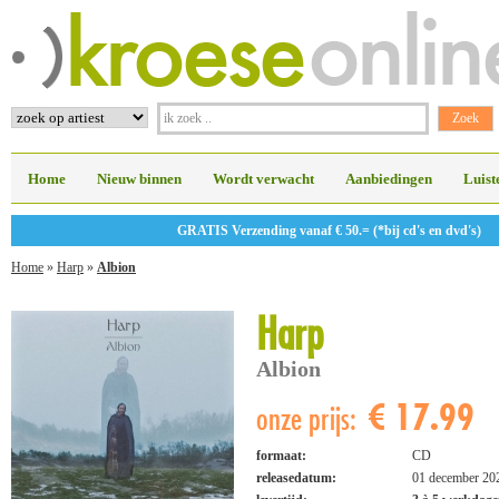
Home
Nieuw binnen
Wordt verwacht
Aanbiedingen
Luist
GRATIS Verzending vanaf € 50.= (*bij cd's en dvd's)
Home
»
Harp
»
Albion
Harp
Albion
€ 17.99
onze prijs:
formaat:
CD
releasedatum:
01 december 20