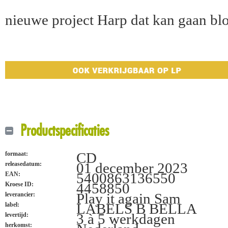
nieuwe project Harp dat kan gaan bloe
Productspecificaties
CD
formaat:
01 december 2023
releasedatum:
5400863136550
EAN:
4458850
Kroese ID:
Play it again Sam
leverancier:
LABELS B BELLA
label:
3 à 5 werkdagen
levertijd:
herkomst: