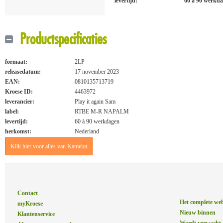
levertijd:
60 à 90 werkd
Productspecificaties
formaat:
2LP
releasedatum:
17 november 2023
EAN:
0810135713719
Kroese ID:
4463972
leverancier:
Play it again Sam
label:
RTBE M-R NAPALM
levertijd:
60 à 90 werkdagen
herkomst:
Nederland
Klik hier voor alles van Kamelot
Contact
Het complete we
myKroese
Nieuw binnen
Klantenservice