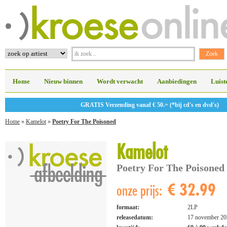
Home
Nieuw binnen
Wordt verwacht
Aanbiedingen
Luist
GRATIS Verzending vanaf € 50.= (*bij cd's en dvd's)
Home
»
Kamelot
»
Poetry For The Poisoned
Kamelot
Poetry For The Poisoned
€ 32.99
onze prijs:
formaat:
2LP
releasedatum:
17 november 20