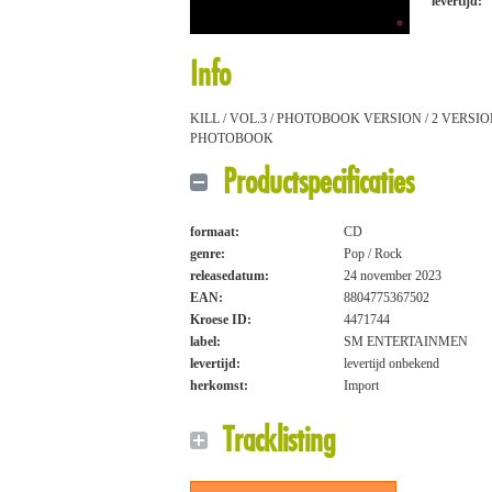
levertijd:
Info
KILL / VOL.3 / PHOTOBOOK VERSION / 2 VERSI
PHOTOBOOK
Productspecificaties
formaat:
CD
genre:
Pop / Rock
releasedatum:
24 november 2023
EAN:
8804775367502
Kroese ID:
4471744
label:
SM ENTERTAINMEN
levertijd:
levertijd onbekend
herkomst:
Import
Tracklisting