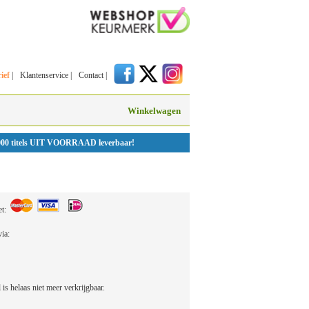
ief
|
Klantenservice
|
Contact
|
Winkelwagen
000 titels UIT VOORRAAD leverbaar!
et:
 via:
l is helaas niet meer verkrijgbaar.