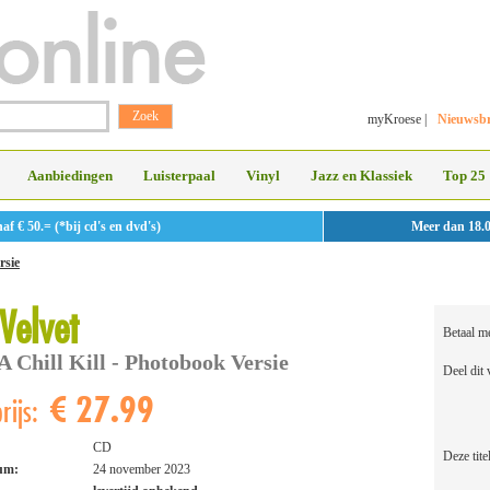
myKroese
|
Nieuwsbr
Aanbiedingen
Luisterpaal
Vinyl
Jazz en Klassiek
Top 25
 € 50.= (*bij cd's en dvd's)
Meer dan 18.
rsie
Velvet
Betaal m
 Chill Kill - Photobook Versie
Deel dit
€ 27.99
rijs:
CD
Deze tite
tum:
24 november 2023