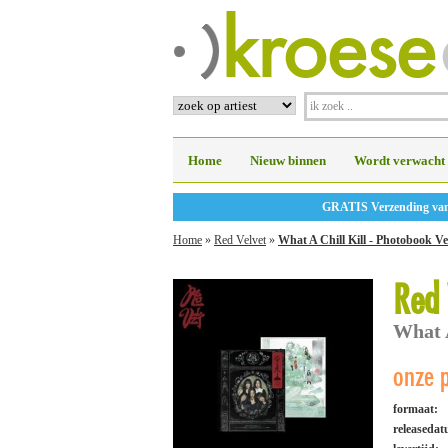
Home
Nieuw binnen
Wordt verwacht
GRATIS Verzending vanaf
Home
»
Red Velvet
»
What A Chill Kill - Photobook Ve
Red 
What A
onze p
formaat:
releaseda