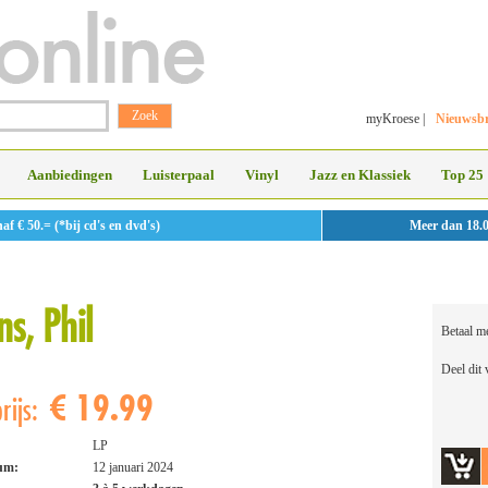
myKroese
|
Nieuwsbr
Aanbiedingen
Luisterpaal
Vinyl
Jazz en Klassiek
Top 25
 € 50.= (*bij cd's en dvd's)
Meer dan 18.
ns, Phil
Betaal m
Deel dit
€ 19.99
rijs:
LP
tum:
12 januari 2024