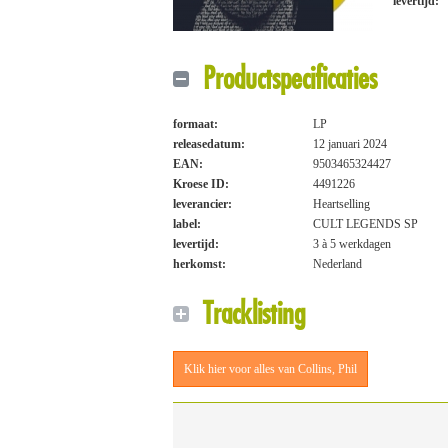
levertijd:
Productspecificaties
formaat:
LP
releasedatum:
12 januari 2024
EAN:
9503465324427
Kroese ID:
4491226
leverancier:
Heartselling
label:
CULT LEGENDS SP
levertijd:
3 à 5 werkdagen
herkomst:
Nederland
Tracklisting
Klik hier voor alles van Collins, Phil