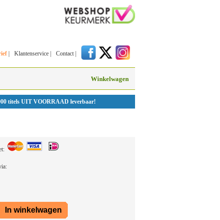
ief
|
Klantenservice
|
Contact
|
Winkelwagen
000 titels UIT VOORRAAD leverbaar!
et:
 via: