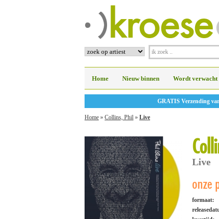
Home
Nieuw binnen
Wordt verwacht
GRATIS Verzending vanaf
Home
»
Collins, Phil
»
Live
Colli
Live
onze p
formaat:
releaseda