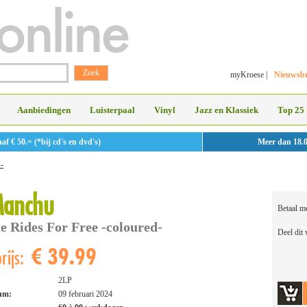
myKroese
|
Nieuwsbr
Aanbiedingen
Luisterpaal
Vinyl
Jazz en Klassiek
Top 25
 € 50.= (*bij cd's en dvd's)
Meer dan 18.
-
Manchu
Betaal m
 Rides For Free -coloured-
Deel dit
€ 39.99
rijs:
2LP
tum:
09 februari 2024