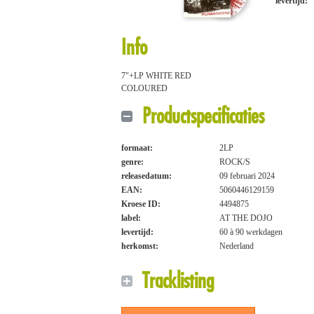
levertijd:
Info
7"+LP WHITE RED
COLOURED
Productspecificaties
formaat:
2LP
genre:
ROCK/S
releasedatum:
09 februari 2024
EAN:
5060446129159
Kroese ID:
4494875
label:
AT THE DOJO
levertijd:
60 à 90 werkdagen
herkomst:
Nederland
Tracklisting