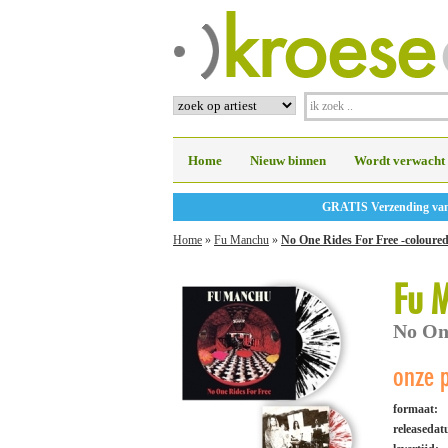
Home
Nieuw binnen
Wordt verwacht
GRATIS Verzending vanaf
Home
»
Fu Manchu
»
No One Rides For Free -coloured
Fu 
No One
onze p
formaat:
releaseda