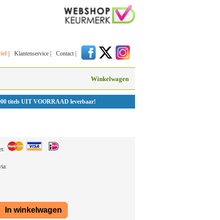
ief
|
Klantenservice
|
Contact
|
Winkelwagen
000 titels UIT VOORRAAD leverbaar!
et:
 via: