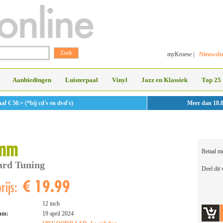
myKroese
|
Nieuwsbr
Aanbiedingen
Luisterpaal
Vinyl
Jazz en Klassiek
Top 25
 € 50.= (*bij cd's en dvd's)
Meer dan 18.
mm
Betaal m
ard Tuning
Deel dit
€ 19.99
rijs:
12 inch
tum:
19 april 2024