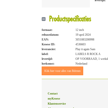
levertijd:
Productspecificaties
formaat:
12 inch
releasedatum:
19 april 2024
EAN:
5051083200998
Kroese ID:
4536603
leverancier:
Play it again Sam
label:
LABELS R ROCK A
levertijd:
OP VOORRAAD, 1 werkd
herkomst:
Nederland
Klik hier voor alles van Bdrmm
Contact
myKroese
Klantenservice