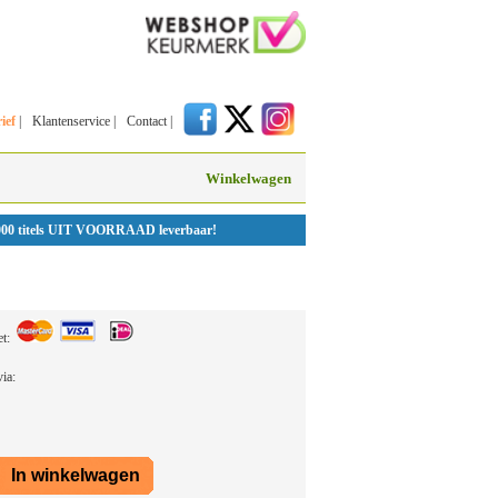
ief
|
Klantenservice
|
Contact
|
Winkelwagen
000 titels UIT VOORRAAD leverbaar!
et:
 via: