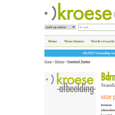
Home
Nieuw binnen
Wordt verwacht
GRATIS Verzending vanaf
Home
»
Bdrmm
»
Standard Tuning
Bdr
Stand
onze p
formaat:
releaseda