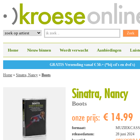
Home
Nieuw binnen
Wordt verwacht
Aanbiedingen
Luist
GRATIS Verzending vanaf € 50.= (*bij cd's en dvd's)
Home
»
Sinatra, Nancy
»
Boots
Sinatra, Nancy
Boots
€ 14.99
onze prijs:
formaat:
MUZIEKCASS
releasedatum:
28 juni 2024