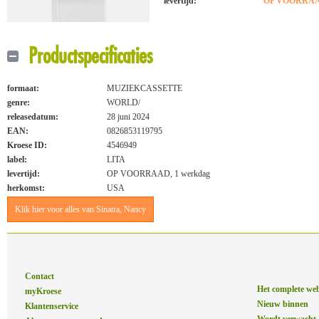
levertijd:
OP VOORRAAD
Productspecificaties
formaat:
MUZIEKCASSETTE
genre:
WORLD/
releasedatum:
28 juni 2024
EAN:
0826853119795
Kroese ID:
4546949
label:
LITA
levertijd:
OP VOORRAAD, 1 werkdag
herkomst:
USA
Klik hier voor alles van Sinatra, Nancy
Contact
Het complete we
myKroese
Nieuw binnen
Klantenservice