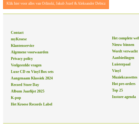
Klik hier voor alles van Orlinski, Jakub Jozef & Aleksander Debicz
Contact
Het complete we
myKroese
Nieuw binnen
Klantenservice
Wordt verwacht
Algemene voorwaarden
Aanbiedingen
Privacy policy
Luisterpaal
Veelgestelde vragen
Vinyl
Luxe CD en Vinyl Box sets
Muziekcassettes
Aangenaam Klassiek 2024
Hot pre-orders
Record Store Day
Top 25
Album Jaarlijst 2025
Instore agenda
K-pop
Het Kroese Records Label