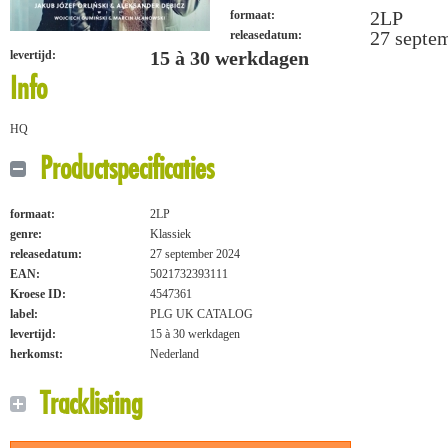
2LP
formaat:
27 septe
releasedatum:
15 à 30 werkdagen
levertijd:
Info
HQ
Productspecificaties
formaat:
2LP
genre:
Klassiek
releasedatum:
27 september 2024
EAN:
5021732393111
Kroese ID:
4547361
label:
PLG UK CATALOG
levertijd:
15 à 30 werkdagen
herkomst:
Nederland
Tracklisting