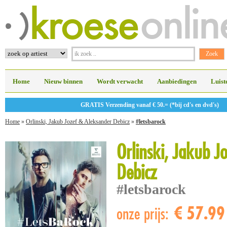
Home
Nieuw binnen
Wordt verwacht
Aanbiedingen
Luist
GRATIS Verzending vanaf € 50.= (*bij cd's en dvd's)
Home
»
Orlinski, Jakub Jozef & Aleksander Debicz
»
#letsbarock
Orlinski, Jakub J
Debicz
#letsbarock
€ 57.99
onze prijs: