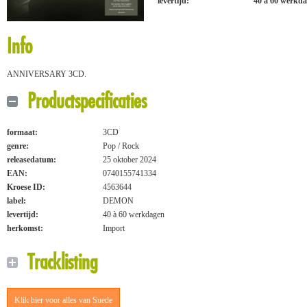
levertijd:
40 à 60 werkd
Info
ANNIVERSARY 3CD.
Productspecificaties
formaat:
3CD
genre:
Pop / Rock
releasedatum:
25 oktober 2024
EAN:
0740155741334
Kroese ID:
4563644
label:
DEMON
levertijd:
40 à 60 werkdagen
herkomst:
Import
Tracklisting
Klik hier voor alles van Suede