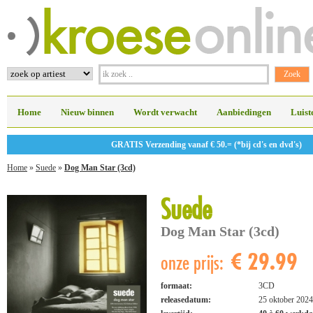
Home
Nieuw binnen
Wordt verwacht
Aanbiedingen
Luist
GRATIS Verzending vanaf € 50.= (*bij cd's en dvd's)
Home
»
Suede
»
Dog Man Star (3cd)
Suede
Dog Man Star (3cd)
€ 29.99
onze prijs:
formaat:
3CD
releasedatum:
25 oktober 2024