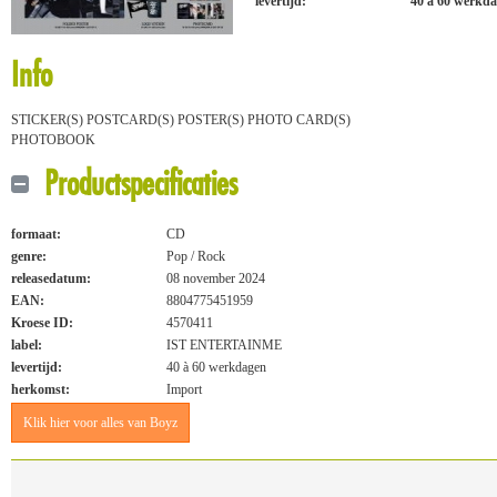
levertijd:
40 à 60 werkd
Info
STICKER(S) POSTCARD(S) POSTER(S) PHOTO CARD(S)
PHOTOBOOK
Productspecificaties
formaat:
CD
genre:
Pop / Rock
releasedatum:
08 november 2024
EAN:
8804775451959
Kroese ID:
4570411
label:
IST ENTERTAINME
levertijd:
40 à 60 werkdagen
herkomst:
Import
Klik hier voor alles van Boyz