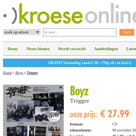
Home
Nieuw binnen
Wordt verwacht
Aanbiedingen
Luist
GRATIS Verzending vanaf € 50.= (*bij cd's en dvd's)
Home
»
Boyz
»
Trigger
Boyz
Trigger
€ 27.99
onze prijs:
formaat:
CD
releasedatum:
08 november 20