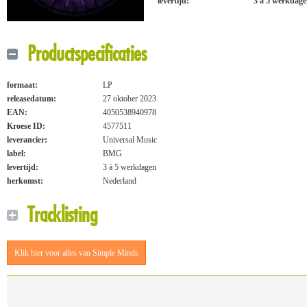
levertijd:
3 à 5 werkdag
Productspecificaties
formaat:
LP
releasedatum:
27 oktober 2023
EAN:
4050538940978
Kroese ID:
4577511
leverancier:
Universal Music
label:
BMG
levertijd:
3 à 5 werkdagen
herkomst:
Nederland
Tracklisting
Klik hier voor alles van Simple Minds