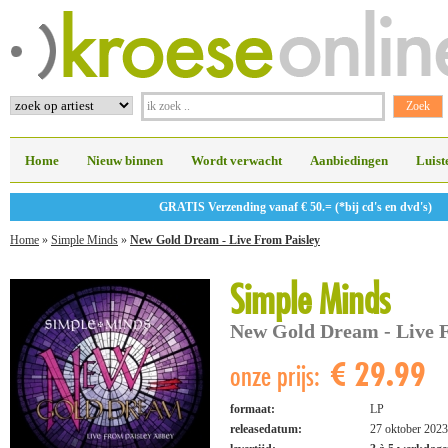
Home
Nieuw binnen
Wordt verwacht
Aanbiedingen
Luist
GRATIS Verzending vanaf € 50.= (*bij cd's en dvd's)
Home
»
Simple Minds
»
New Gold Dream - Live From Paisley
Simple Minds
New Gold Dream - Live 
€ 29.99
onze prijs:
formaat:
LP
releasedatum:
27 oktober 2023