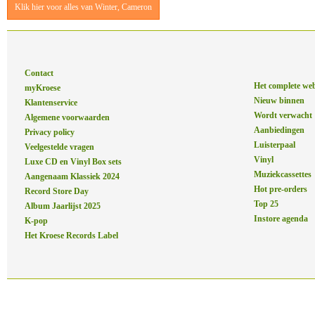
Klik hier voor alles van Winter, Cameron
Contact
Het complete we
myKroese
Nieuw binnen
Klantenservice
Wordt verwacht
Algemene voorwaarden
Aanbiedingen
Privacy policy
Luisterpaal
Veelgestelde vragen
Vinyl
Luxe CD en Vinyl Box sets
Muziekcassettes
Aangenaam Klassiek 2024
Hot pre-orders
Record Store Day
Top 25
Album Jaarlijst 2025
Instore agenda
K-pop
Het Kroese Records Label