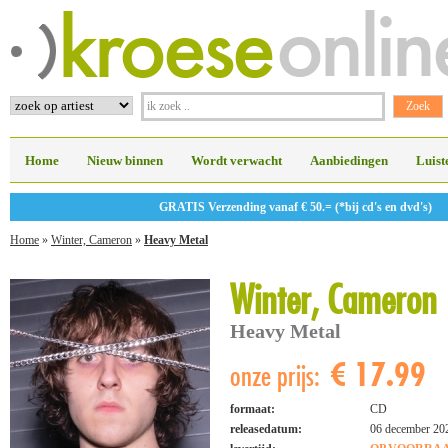
Home
Nieuw binnen
Wordt verwacht
Aanbiedingen
Luist
GRATIS Verzending vanaf € 50.= (*bij cd's en dvd's)
Home
»
Winter, Cameron
»
Heavy Metal
Winter, Cameron
Heavy Metal
€ 17.99
onze prijs:
formaat:
CD
releasedatum:
06 december 20