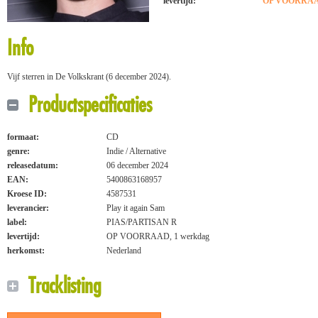
levertijd:
OP VOORRAAD
Info
Vijf sterren in De Volkskrant (6 december 2024).
Productspecificaties
formaat:
CD
genre:
Indie / Alternative
releasedatum:
06 december 2024
EAN:
5400863168957
Kroese ID:
4587531
leverancier:
Play it again Sam
label:
PIAS/PARTISAN R
levertijd:
OP VOORRAAD, 1 werkdag
herkomst:
Nederland
Tracklisting